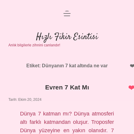
menüyü
Anasayfa
aç
Gizlilik Politikası
Hızlı Fikir Esintisi
Anlık bilgilerle zihnini canlandır!
Yasal Uyarı
Hakkımızda
Etiket:
Dünyanın 7 kat altında ne var
Evren 7 Kat Mı
Tarih: Ekim 20, 2024
Dünya 7 katman mı? Dünya atmosferi
altı farklı katmandan oluşur. Troposfer
Dünya yüzeyine en yakın olanıdır. 7