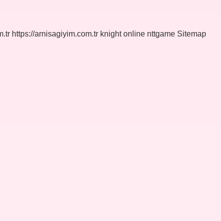
.tr
https://arnisagiyim.com.tr
knight online
nttgame
Sitemap