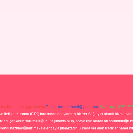
:
backlinkpaneli@gmail.com
Teams:
forumhizmeti@gmail.com
Whatsapp: 0262 606
ve İletişim Kurumu (BTK) tarafından onaylanmış bir Yer Sağlayıcı olarak hizmet verm
rı içeriklerin sorumluluğunu taşımakta olup, siteye üye olarak bu sorumluluğu kabul
a kendi hazırladığımız makaleler paylaşılmaktadır. Burada yer alan içerikler haber 