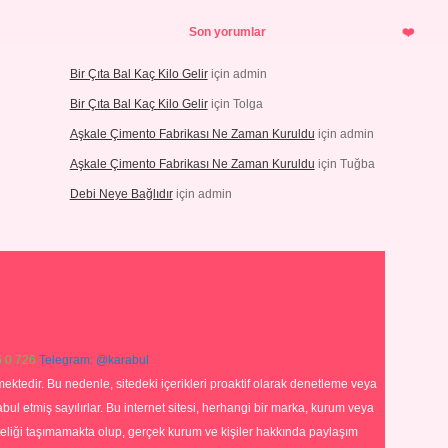
Son yorumlar
Bir Çıta Bal Kaç Kilo Gelir
için
admin
Bir Çıta Bal Kaç Kilo Gelir
için
Tolga
Aşkale Çimento Fabrikası Ne Zaman Kuruldu
için
admin
Aşkale Çimento Fabrikası Ne Zaman Kuruldu
için
Tuğba
Debi Neye Bağlıdır
için
admin
 0 726
Telegram: @karabul
ektedir. Bu nedenle, sitedeki içerikleri proaktif olarak denetleme veya
 etmiş sayılırlar. Bu internet sitesi, herhangi bir marka, kurum veya
niteliği taşımamakta olup, gerçek kurum ve kişiler hakkında paylaşım