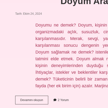
Doyum Ar
Tarih: Ekim 24, 2024
Doyumu ne demek? Doyum, kişinin be
organizmadaki açlık, susuzluk, cin
karşılanmasıdır. Merak, sevgi, yak
karşılanması sonucu dengenin yen
Doyum sağlamak ne demek? istenilen
tatmini elde etmek. Doyum almak 
kişinin deneyimlerinden duyduğu s
İhtiyaçlar, istekler ve beklentiler k
demek? Tüketicinin belirli bir zaman d
fayda (her ek birim için) azalır. Marj
Doyum
Devamını okuyun
2 Yorum
Aramak