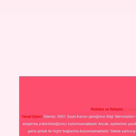
Reklam ve İletişim:
E-mail
Yasal Uyarı:
Sitemiz, 5651 Sayılı Kanun gereğince Bilgi Teknolojileri 
araştırma yükümlülüğümüz bulunmamaktadır. Ancak, üyelerimiz yazdıkla
şahıs şirketi ile hiçbir bağlantısı bulunmamaktadır. Sitede yalnızc