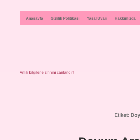
Anasayfa
Gizlilik Politikası
Yasal Uyarı
Hakkımızda
Anlık bilgilerle zihnini canlandır!
Etiket:
Doy