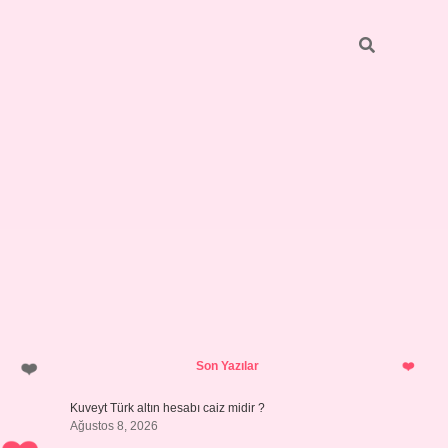
Sidebar
ilbet giriş
https://betexpergiris.casino/
betexpergir.net
Son Yazılar
Kuveyt Türk altın hesabı caiz midir ?
Ağustos 8, 2026