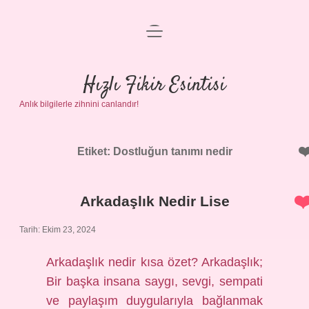
menüyü
Anasayfa
aç
Gizlilik Politikası
Hızlı Fikir Esintisi
Anlık bilgilerle zihnini canlandır!
Yasal Uyarı
Hakkımızda
Etiket:
Dostluğun tanımı nedir
Arkadaşlık Nedir Lise
Tarih: Ekim 23, 2024
Arkadaşlık nedir kısa özet? Arkadaşlık;
Bir başka insana saygı, sevgi, sempati
ve paylaşım duygularıyla bağlanmak