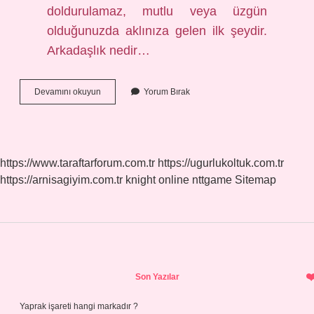
doldurulamaz, mutlu veya üzgün
olduğunuzda aklınıza gelen ilk şeydir.
Arkadaşlık nedir…
Arkadaşlık
Devamını okuyun
Yorum Bırak
Nedir
Lise
https://www.taraftarforum.com.tr
https://ugurlukoltuk.com.tr
https://arnisagiyim.com.tr
knight online
nttgame
Sitemap
Sidebar
Son Yazılar
Yaprak işareti hangi markadır ?