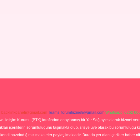
:
backlinkpaneli@gmail.com
Teams:
forumhizmeti@gmail.com
Whatsapp: 0262 606
ve İletişim Kurumu (BTK) tarafından onaylanmış bir Yer Sağlayıcı olarak hizmet verm
rı içeriklerin sorumluluğunu taşımakta olup, siteye üye olarak bu sorumluluğu kabul
a kendi hazırladığımız makaleler paylaşılmaktadır. Burada yer alan içerikler haber 