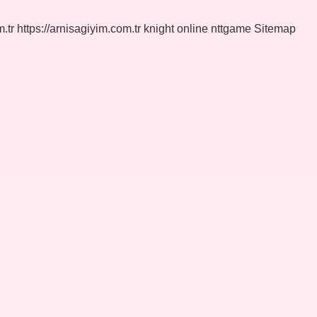
.tr
https://arnisagiyim.com.tr
knight online
nttgame
Sitemap