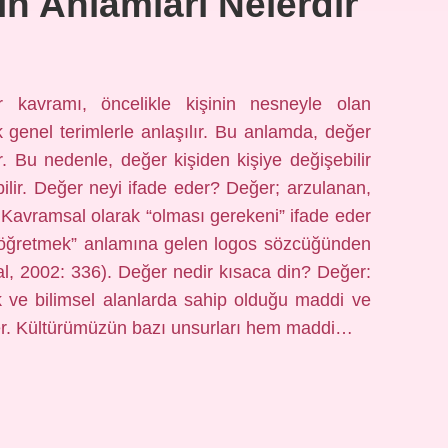
n Anlamları Nelerdir
avramı, öncelikle kişinin nesneyle olan
k genel terimlerle anlaşılır. Bu anlamda, değer
ir. Bu nedenle, değer kişiden kişiye değişebilir
ebilir. Değer neyi ifade eder? Değer; arzulanan,
. Kavramsal olarak “olması gerekeni” ifade eder
 “öğretmek” anlamına gelen logos sözcüğünden
al, 2002: 336). Değer nedir kısaca din? Değer:
ik ve bilimsel alanlarda sahip olduğu maddi ve
er. Kültürümüzün bazı unsurları hem maddi…