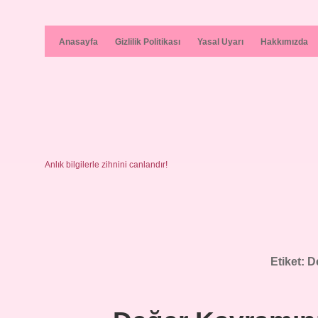
Anasayfa
Gizlilik Politikası
Yasal Uyarı
Hakkımızda
Anlık bilgilerle zihnini canlandır!
Etiket:
D