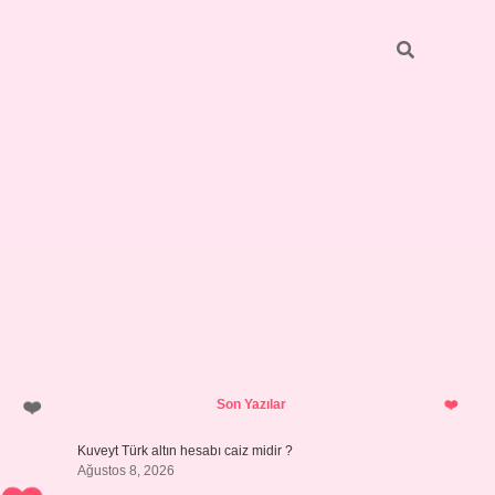
Sidebar
ilbet giriş
https://betexpergiris.casino/
betexpergir.net
Son Yazılar
Kuveyt Türk altın hesabı caiz midir ?
Ağustos 8, 2026