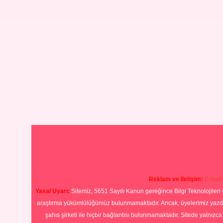
Reklam ve İletişim:
E-mail
Yasal Uyarı:
Sitemiz, 5651 Sayılı Kanun gereğince Bilgi Teknolojileri 
araştırma yükümlülüğümüz bulunmamaktadır. Ancak, üyelerimiz yazdıkla
şahıs şirketi ile hiçbir bağlantısı bulunmamaktadır. Sitede yalnızc