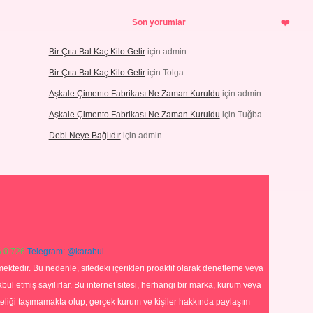
Son yorumlar
Bir Çıta Bal Kaç Kilo Gelir
için
admin
Bir Çıta Bal Kaç Kilo Gelir
için
Tolga
Aşkale Çimento Fabrikası Ne Zaman Kuruldu
için
admin
Aşkale Çimento Fabrikası Ne Zaman Kuruldu
için
Tuğba
Debi Neye Bağlıdır
için
admin
 0 726
Telegram: @karabul
ektedir. Bu nedenle, sitedeki içerikleri proaktif olarak denetleme veya
 etmiş sayılırlar. Bu internet sitesi, herhangi bir marka, kurum veya
niteliği taşımamakta olup, gerçek kurum ve kişiler hakkında paylaşım