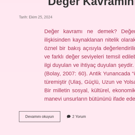
Değer Kavramını
Tarih: Ekim 25, 2024
Değer kavramı ne demek? Değer k
ilişkisinden kaynaklanan nitelik olara
öznel bir bakış açısıyla değerlendiril
ve farklı değer seviyeleri temsil edil
ilgi duyulan ve ihtiyaç duyulan şeydir
(Bolay, 2007: 60). Antik Yunancada
türemiştir (Ulaş, Güçlü, Uzun ve Yols
Bir milletin sosyal, kültürel, ekonom
manevi unsurların bütününü ifade ed
Değer
Devamını okuyun
2 Yorum
Kavramının
Anlamları
Nelerdir