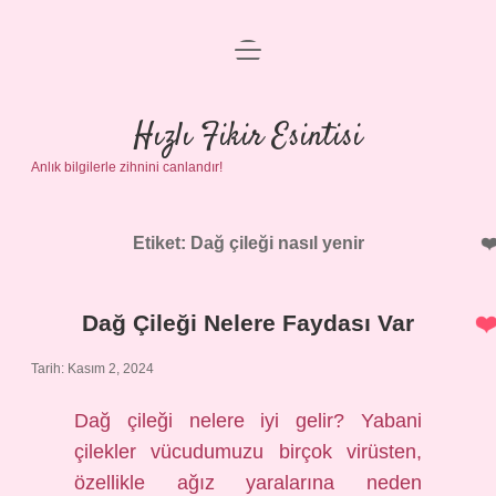
menüyü
Anasayfa
aç
Gizlilik Politikası
Hızlı Fikir Esintisi
Anlık bilgilerle zihnini canlandır!
Yasal Uyarı
Hakkımızda
Etiket:
Dağ çileği nasıl yenir
Dağ Çileği Nelere Faydası Var
Tarih: Kasım 2, 2024
Dağ çileği nelere iyi gelir? Yabani
çilekler vücudumuzu birçok virüsten,
özellikle ağız yaralarına neden