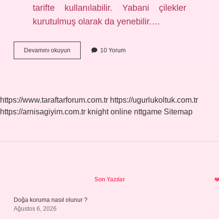
tarifte kullanılabilir. Yabani çilekler
kurutulmuş olarak da yenebilir.…
Dağ
Devamını okuyun
10 Yorum
Çileği
Nelere
Faydası
Var
https://www.taraftarforum.com.tr
https://ugurlukoltuk.com.tr
https://arnisagiyim.com.tr
knight online
nttgame
Sitemap
Sidebar
Son Yazılar
Doğa koruma nasıl olunur ?
Ağustos 6, 2026