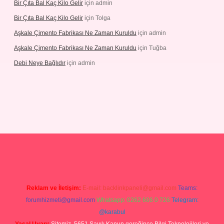
Bir Çıta Bal Kaç Kilo Gelir
için
admin
Bir Çıta Bal Kaç Kilo Gelir
için
Tolga
Aşkale Çimento Fabrikası Ne Zaman Kuruldu
için
admin
Aşkale Çimento Fabrikası Ne Zaman Kuruldu
için
Tuğba
Debi Neye Bağlıdır
için
admin
rgir.net
Reklam ve İletişim:
E-mail:
backlinkpaneli@gmail.com
Teams:
forumhizmeti@gmail.com
Whatsapp: 0262 606 0 726
Telegram:
@karabul