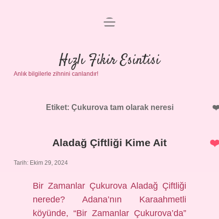
menüyü
Anasayfa
aç
Gizlilik Politikası
Hızlı Fikir Esintisi
Anlık bilgilerle zihnini canlandır!
Yasal Uyarı
Hakkımızda
Etiket:
Çukurova tam olarak neresi
Aladağ Çiftliği Kime Ait
Tarih: Ekim 29, 2024
Bir Zamanlar Çukurova Aladağ Çiftliği
nerede? Adana’nın Karaahmetli
köyünde, “Bir Zamanlar Çukurova’da”