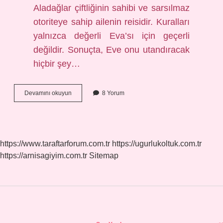
Aladağlar çiftliğinin sahibi ve sarsılmaz
otoriteye sahip ailenin reisidir. Kuralları
yalnızca değerli Eva’sı için geçerli
değildir. Sonuçta, Eve onu utandıracak
hiçbir şey…
Aladağ
Devamını okuyun
8 Yorum
Çiftliği
Kime
Ait
https://www.taraftarforum.com.tr
https://ugurlukoltuk.com.tr
https://arnisagiyim.com.tr
Sitemap
Sidebar