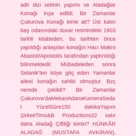
adlı dizi setinin yapımı ve Aladağlar
Konağı inşa edildi. Bir Zamanlar
Çukurova Konağı kime ait? Üst katın
baş odasındaki duvar resmindeki 1903
tarihli kitabeden, bu tarihten önce
yapıldığı anlaşılan konağın Hacı Makro
Abastol/Apostolis tarafından yaptırıldığı
bilinmektedir. Mübadeleden sonra
Selanik’ten köye göç eden Yamanlar
ailesi konağın sahibi olmuştur. Bzç
nerede çekildi? Bir Zamanlar
Çukurova’daMekanAdanaKameraSeda
t YücelSüre150 dakikaYapım
ŞirketiTims&B Productions22 satır
daha Aladağ Çiftliği kimin? HÜNKÂR
ALADAĞ (MUSTAFA AVKIRAN),