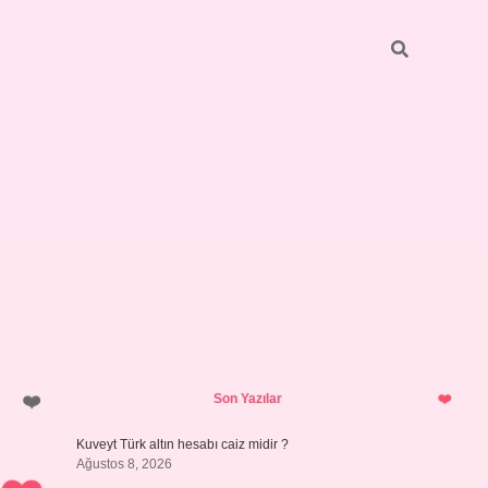
Sidebar
ilbet giriş
https://betexpergiris.casino/
betexpergir.net
Son Yazılar
Kuveyt Türk altın hesabı caiz midir ?
Ağustos 8, 2026