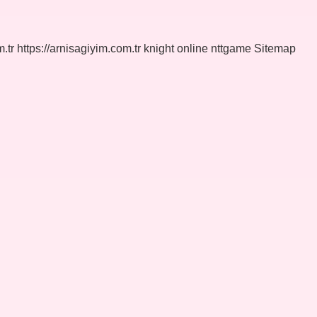
.tr
https://arnisagiyim.com.tr
knight online
nttgame
Sitemap