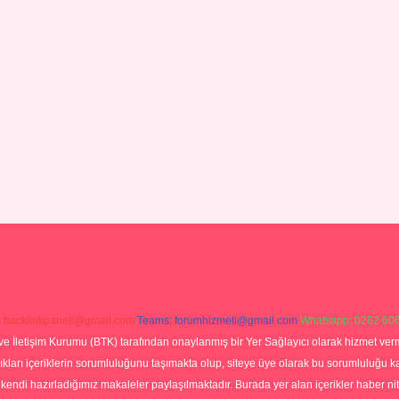
:
backlinkpaneli@gmail.com
Teams:
forumhizmeti@gmail.com
Whatsapp: 0262 606
ve İletişim Kurumu (BTK) tarafından onaylanmış bir Yer Sağlayıcı olarak hizmet verm
rı içeriklerin sorumluluğunu taşımakta olup, siteye üye olarak bu sorumluluğu kabul
a kendi hazırladığımız makaleler paylaşılmaktadır. Burada yer alan içerikler haber 