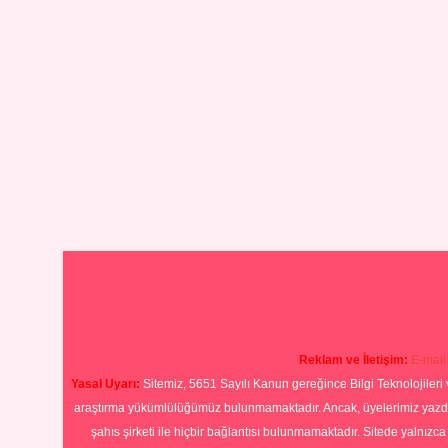
Reklam ve İletişim:
E-mail
Yasal Uyarı:
Sitemiz, 5651 Sayılı Kanun gereğince Bilgi Teknolojileri 
araştırma yükümlülüğümüz bulunmamaktadır. Ancak, üyelerimiz yazdıkla
şahıs şirketi ile hiçbir bağlantısı bulunmamaktadır. Sitede yalnızc