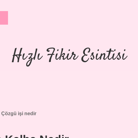
Hızlı Fikir Esintisi
:
Çözgü işi nedir