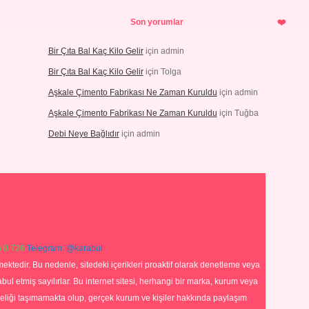
Son yorumlar
Bir Çıta Bal Kaç Kilo Gelir
için
admin
Bir Çıta Bal Kaç Kilo Gelir
için
Tolga
Aşkale Çimento Fabrikası Ne Zaman Kuruldu
için
admin
Aşkale Çimento Fabrikası Ne Zaman Kuruldu
için
Tuğba
Debi Neye Bağlıdır
için
admin
 0 726
Telegram: @karabul
ektedir. Bu nedenle, sitedeki içerikleri proaktif olarak denetleme veya
 etmiş sayılırlar. Bu internet sitesi, herhangi bir marka, kurum veya
niteliği taşımamakta olup, gerçek kurum ve kişiler hakkında paylaşım