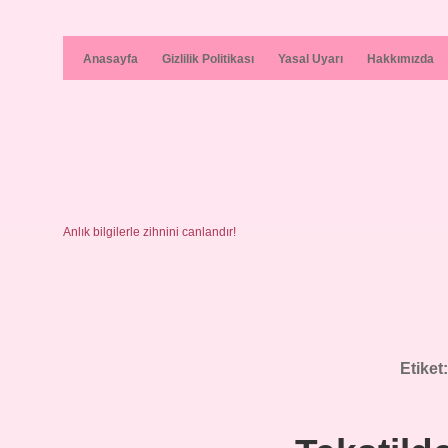
Anasayfa
Gizlilik Politikası
Yasal Uyarı
Hakkımızda
Anlık bilgilerle zihnini canlandır!
Etiket