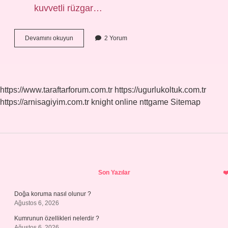
kuvvetli rüzgar…
Çığ
Devamını okuyun
2 Yorum
Düşmesi
Nasıl
Oluşur
3
Sınıf
https://www.taraftarforum.com.tr
https://ugurlukoltuk.com.tr
https://arnisagiyim.com.tr
knight online
nttgame
Sitemap
Sidebar
Son Yazılar
Doğa koruma nasıl olunur ?
Ağustos 6, 2026
Kumrunun özellikleri nelerdir ?
Ağustos 6, 2026