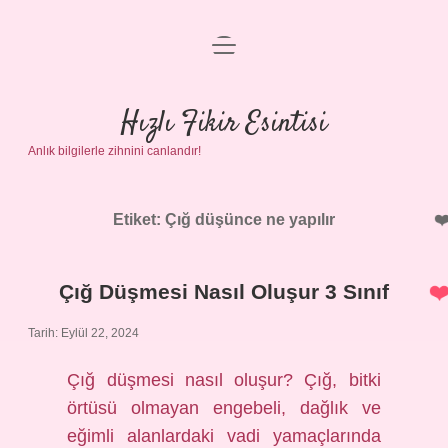
menüyü
Anasayfa
aç
Gizlilik Politikası
Hızlı Fikir Esintisi
Anlık bilgilerle zihnini canlandır!
Yasal Uyarı
Hakkımızda
Etiket:
Çığ düşünce ne yapılır
Çığ Düşmesi Nasıl Oluşur 3 Sınıf
Tarih: Eylül 22, 2024
Çığ düşmesi nasıl oluşur? Çığ, bitki
örtüsü olmayan engebeli, dağlık ve
eğimli alanlardaki vadi yamaçlarında