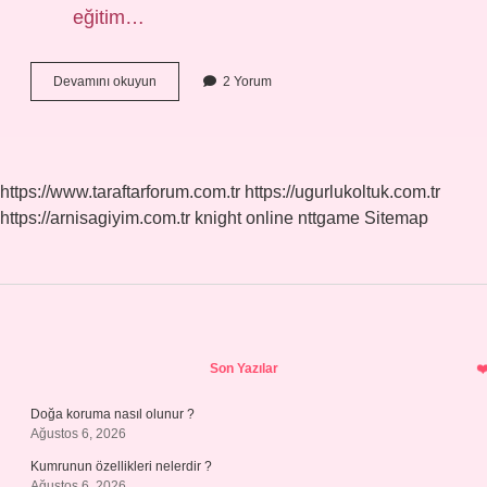
eğitim…
Çiftçi
Devamını okuyun
2 Yorum
Olmak
Zor
Mu
https://www.taraftarforum.com.tr
https://ugurlukoltuk.com.tr
https://arnisagiyim.com.tr
knight online
nttgame
Sitemap
Sidebar
Son Yazılar
Doğa koruma nasıl olunur ?
Ağustos 6, 2026
Kumrunun özellikleri nelerdir ?
Ağustos 6, 2026