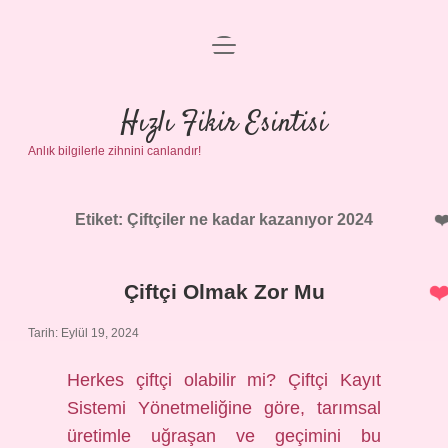
menüyü
Anasayfa
aç
Gizlilik Politikası
Hızlı Fikir Esintisi
Anlık bilgilerle zihnini canlandır!
Yasal Uyarı
Hakkımızda
Etiket:
Çiftçiler ne kadar kazanıyor 2024
Çiftçi Olmak Zor Mu
Tarih: Eylül 19, 2024
Herkes çiftçi olabilir mi? Çiftçi Kayıt
Sistemi Yönetmeliğine göre, tarımsal
üretimle uğraşan ve geçimini bu