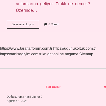
anlamlarına geliyor. Tırıklı ne demek?
Üzerinde…
Çekici
Devamını okuyun
8 Yorum
Alımlı
Ne
Demek
https://www.taraftarforum.com.tr
https://ugurlukoltuk.com.tr
https://arnisagiyim.com.tr
knight online
nttgame
Sitemap
Sidebar
Son Yazılar
Doğa koruma nasıl olunur ?
Ağustos 6, 2026