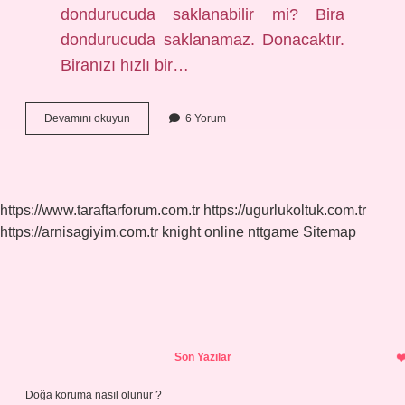
dondurucuda saklanabilir mi? Bira
dondurucuda saklanamaz. Donacaktır.
Biranızı hızlı bir…
Buzlukta
Devamını okuyun
6 Yorum
Cam
Çatlar
Mı
https://www.taraftarforum.com.tr
https://ugurlukoltuk.com.tr
https://arnisagiyim.com.tr
knight online
nttgame
Sitemap
Sidebar
Son Yazılar
Doğa koruma nasıl olunur ?