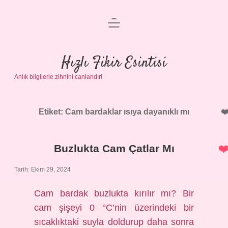
menüyü
Anasayfa
aç
Gizlilik Politikası
Hızlı Fikir Esintisi
Anlık bilgilerle zihnini canlandır!
Yasal Uyarı
Hakkımızda
Etiket:
Cam bardaklar ısıya dayanıklı mı
Buzlukta Cam Çatlar Mı
Tarih: Ekim 29, 2024
Cam bardak buzlukta kırılır mı? Bir
cam şişeyi 0 °C’nin üzerindeki bir
sıcaklıktaki suyla doldurup daha sonra