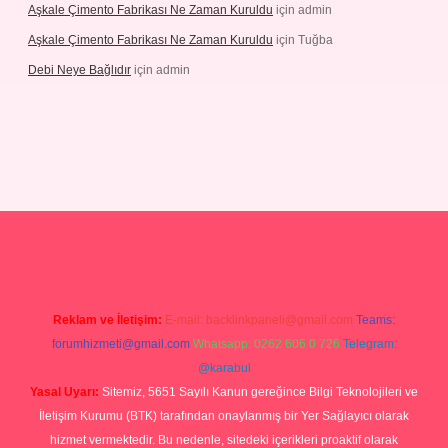
Aşkale Çimento Fabrikası Ne Zaman Kuruldu
için
admin
Aşkale Çimento Fabrikası Ne Zaman Kuruldu
için
Tuğba
Debi Neye Bağlıdır
için
admin
rgir.net
Reklam ve İletişim:
E-mail:
backlinkpaneli@gmail.com
Teams:
forumhizmeti@gmail.com
Whatsapp: 0262 606 0 726
Telegram:
@karabul
Yasal Uyarı:
Sitemiz, 5651 Sayılı Kanun gereğince Bilgi Teknolojileri ve
İletişim Kurumu (BTK) tarafından onaylanmış bir Yer Sağlayıcı olarak
hizmet vermektedir. Bu nedenle, sitedeki içerikleri proaktif olarak