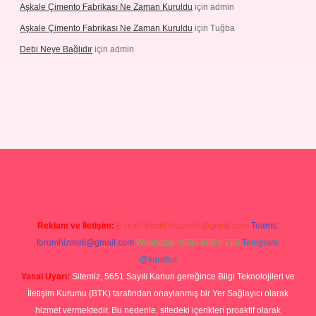
Aşkale Çimento Fabrikası Ne Zaman Kuruldu
için
admin
Aşkale Çimento Fabrikası Ne Zaman Kuruldu
için
Tuğba
Debi Neye Bağlıdır
için
admin
ergir.net
Reklam ve İletişim:
E-mail:
backlinkpaneli@gmail.com
Teams:
forumhizmeti@gmail.com
Whatsapp: 0262 606 0 726
Telegram:
@karabul
Yasal Uyarı:
Sitemiz, 5651 Sayılı Kanun gereğince Bilgi Teknolojileri ve
İletişim Kurumu (BTK) tarafından onaylanmış bir Yer Sağlayıcı olarak
hizmet vermektedir. Bu nedenle, sitedeki içerikleri proaktif olarak