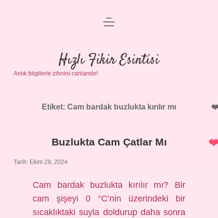
menüyü
Anasayfa
aç
Gizlilik Politikası
Hızlı Fikir Esintisi
Anlık bilgilerle zihnini canlandır!
Yasal Uyarı
Hakkımızda
Etiket:
Cam bardak buzlukta kırılır mı
Buzlukta Cam Çatlar Mı
Tarih: Ekim 29, 2024
Cam bardak buzlukta kırılır mı? Bir
cam şişeyi 0 °C’nin üzerindeki bir
sıcaklıktaki suyla doldurup daha sonra