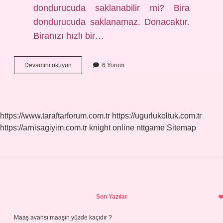
dondurucuda saklanabilir mi? Bira
dondurucuda saklanamaz. Donacaktır.
Biranızı hızlı bir…
Buzlukta
Devamını okuyun
6 Yorum
Cam
Çatlar
Mı
https://www.taraftarforum.com.tr
https://ugurlukoltuk.com.tr
https://arnisagiyim.com.tr
knight online
nttgame
Sitemap
Sidebar
Son Yazılar
Maaş avansı maaşın yüzde kaçıdır ?