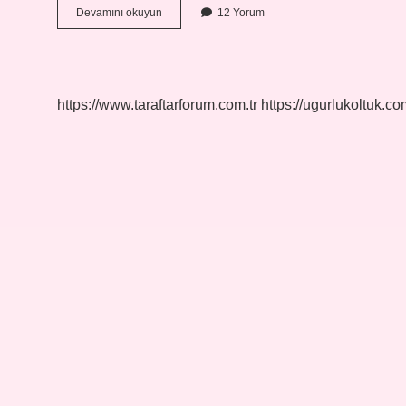
Dünyamızda
Devamını okuyun
12 Yorum
Önemli
Bir
Yer
Kaplayan
Buzullar
https://www.taraftarforum.com.tr
https://ugurlukoltuk.com
Sizce
Insan
Yaşamı
Için
Neden
Önemlidir