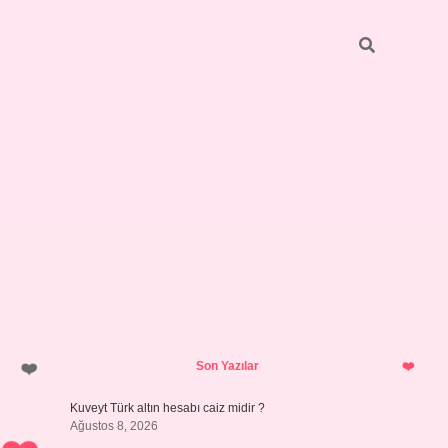
Sidebar
ilbet giriş
https://betexpergiris.casino/
betexpergir.net
Son Yazılar
Kuveyt Türk altın hesabı caiz midir ?
Ağustos 8, 2026