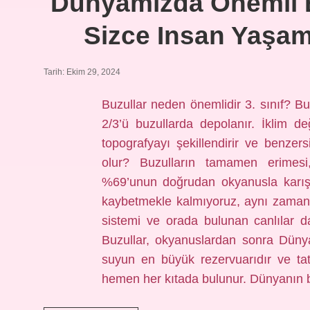
Dünyamızda Önemli B
Sizce Insan Yaşam
Tarih: Ekim 29, 2024
Buzullar neden önemlidir 3. sınıf? B
2/3’ü buzullarda depolanır. İklim değ
topografyayı şekillendirir ve benzer
olur? Buzulların tamamen erimesi,
%69’unun doğrudan okyanusla karış
kaybetmekle kalmıyoruz, aynı zaman
sistemi ve orada bulunan canlılar d
Buzullar, okyanuslardan sonra Dünya’
suyun en büyük rezervuarıdır ve tat
hemen her kıtada bulunur. Dünyanın be