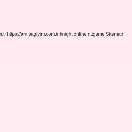
.tr
https://arnisagiyim.com.tr
knight online
nttgame
Sitemap