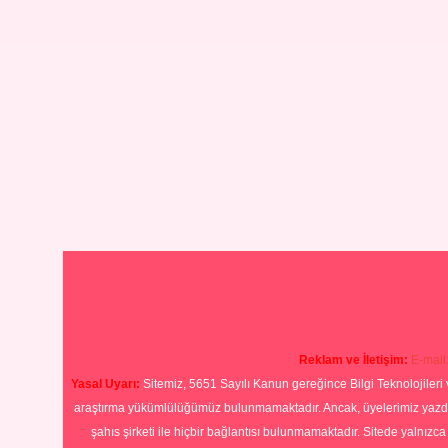
Reklam ve İletişim:
E-mail
Yasal Uyarı:
Sitemiz, 5651 Sayılı Kanun gereğince Bilgi Teknolojileri 
araştırma yükümlülüğümüz bulunmamaktadır. Ancak, üyelerimiz yazdıkla
şahıs şirketi ile hiçbir bağlantısı bulunmamaktadır. Sitede yalnızc