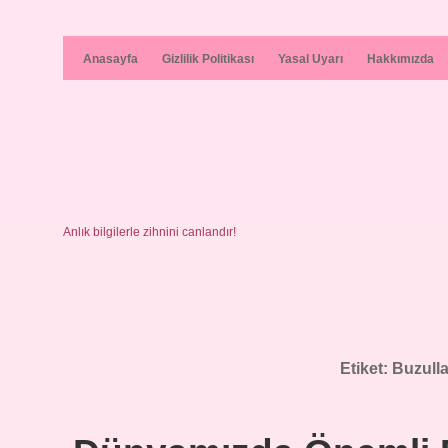
Anasayfa
Gizlilik Politikası
Yasal Uyarı
Hakkımızda
Anlık bilgilerle zihnini canlandır!
Etiket:
Buzulla