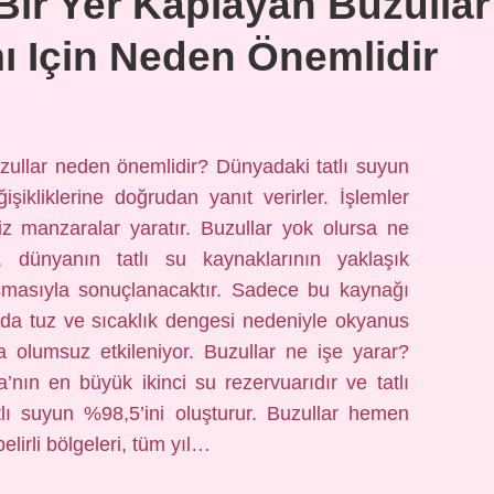
ir Yer Kaplayan Buzullar
ı Için Neden Önemlidir
uzullar neden önemlidir? Dünyadaki tatlı suyun
işikliklerine doğrudan yanıt verirler. İşlemler
siz manzaralar yaratır. Buzullar yok olursa ne
 dünyanın tatlı su kaynaklarının yaklaşık
masıyla sonuçlanacaktır. Sadece bu kaynağı
da tuz ve sıcaklık dengesi nedeniyle okyanus
a olumsuz etkileniyor. Buzullar ne işe yarar?
nın en büyük ikinci su rezervuarıdır ve tatlı
lı suyun %98,5’ini oluşturur. Buzullar hemen
lirli bölgeleri, tüm yıl…