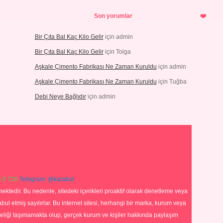
Son yorumlar
Bir Çıta Bal Kaç Kilo Gelir
için
admin
Bir Çıta Bal Kaç Kilo Gelir
için
Tolga
Aşkale Çimento Fabrikası Ne Zaman Kuruldu
için
admin
Aşkale Çimento Fabrikası Ne Zaman Kuruldu
için
Tuğba
Debi Neye Bağlıdır
için
admin
 0 726
Telegram: @karabul
ektedir. Bu nedenle, sitedeki içerikleri proaktif olarak denetleme veya
 etmiş sayılırlar. Bu internet sitesi, herhangi bir marka, kurum veya
niteliği taşımamakta olup, gerçek kurum ve kişiler hakkında paylaşım