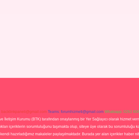
:
backlinkpaneli@gmail.com
Teams:
forumhizmeti@gmail.com
Whatsapp: 0262 606
ve İletişim Kurumu (BTK) tarafından onaylanmış bir Yer Sağlayıcı olarak hizmet verm
rı içeriklerin sorumluluğunu taşımakta olup, siteye üye olarak bu sorumluluğu kabul
a kendi hazırladığımız makaleler paylaşılmaktadır. Burada yer alan içerikler haber 