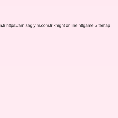
.tr
https://arnisagiyim.com.tr
knight online
nttgame
Sitemap