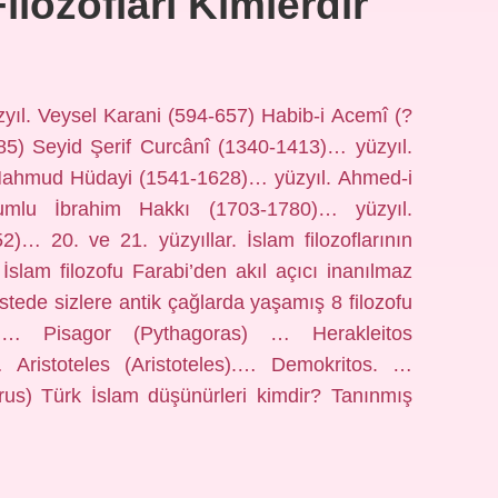
ilozofları Kimlerdir
üzyıl. Veysel Karani (594-657) Habib-i Acemî (?
85) Seyid Şerif Curcânî (1340-1413)… yüzyıl.
 Mahmud Hüdayi (1541-1628)… yüzyıl. Ahmed-i
umlu İbrahim Hakkı (1703-1780)… yüzyıl.
… 20. ve 21. yüzyıllar. İslam filozoflarının
İslam filozofu Farabi’den akıl açıcı inanılmaz
listede sizlere antik çağlarda yaşamış 8 filozofu
 … Pisagor (Pythagoras) … Herakleitos
Aristoteles (Aristoteles).​… Demokritos. …
rus) Türk İslam düşünürleri kimdir? Tanınmış