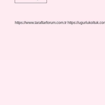
İSlâm
Filozofları
Kimlerdir
https://www.taraftarforum.com.tr
https://ugurlukoltuk.com