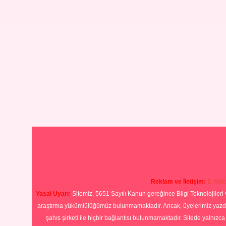
Reklam ve İletişim:
E-mail
Yasal Uyarı:
Sitemiz, 5651 Sayılı Kanun gereğince Bilgi Teknolojileri 
araştırma yükümlülüğümüz bulunmamaktadır. Ancak, üyelerimiz yazdıkla
şahıs şirketi ile hiçbir bağlantısı bulunmamaktadır. Sitede yalnızc