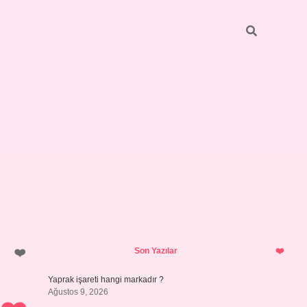
Sidebar
ilbet giriş
https://betexpergiris.casino/
betexpergir.net
Son Yazılar
Yaprak işareti hangi markadır ?
Ağustos 9, 2026