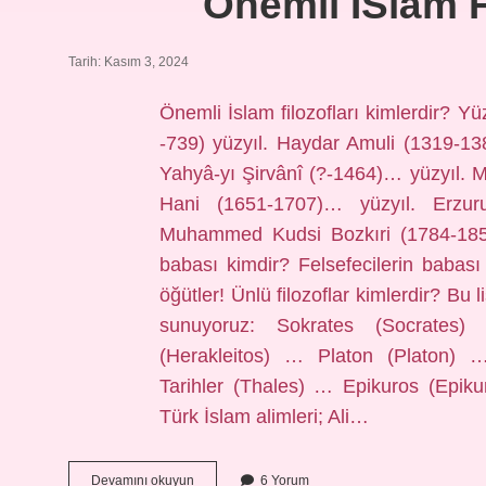
Önemli İSlâm F
Tarih: Kasım 3, 2024
Önemli İslam filozofları kimlerdir? Y
-739) yüzyıl. Haydar Amuli (1319-13
Yahyâ-yı Şirvânî (?-1464)… yüzyıl.
Hani (1651-1707)… yüzyıl. Erzur
Muhammed Kudsi Bozkıri (1784-1852)
babası kimdir? Felsefecilerin babası 
öğütler! Ünlü filozoflar kimlerdir? Bu 
sunuyoruz: Sokrates (Socrates)
(Herakleitos) … Platon (Platon) … 
Tarihler (Thales) … Epikuros (Epiku
Türk İslam alimleri; Ali…
Önemli
Devamını okuyun
6 Yorum