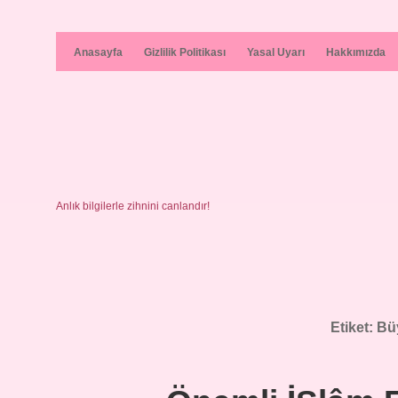
Anasayfa
Gizlilik Politikası
Yasal Uyarı
Hakkımızda
Anlık bilgilerle zihnini canlandır!
Etiket:
Büy