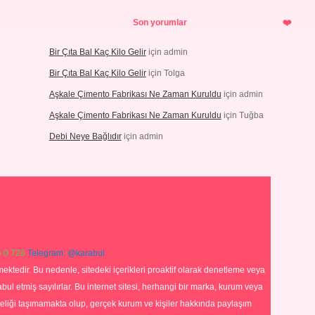
Son yorumlar
Bir Çıta Bal Kaç Kilo Gelir
için
admin
Bir Çıta Bal Kaç Kilo Gelir
için
Tolga
Aşkale Çimento Fabrikası Ne Zaman Kuruldu
için
admin
Aşkale Çimento Fabrikası Ne Zaman Kuruldu
için
Tuğba
Debi Neye Bağlıdır
için
admin
 0 726
Telegram: @karabul
ektedir. Bu nedenle, sitedeki içerikleri proaktif olarak denetleme veya
 etmiş sayılırlar. Bu internet sitesi, herhangi bir marka, kurum veya
niteliği taşımamakta olup, gerçek kurum ve kişiler hakkında paylaşım