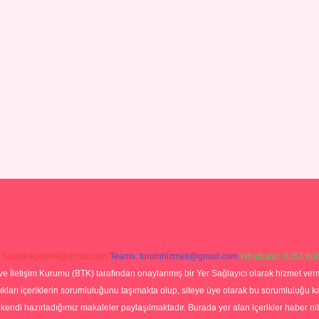
:
backlinkpaneli@gmail.com
Teams:
forumhizmeti@gmail.com
Whatsapp: 0262 606
ve İletişim Kurumu (BTK) tarafından onaylanmış bir Yer Sağlayıcı olarak hizmet verm
rı içeriklerin sorumluluğunu taşımakta olup, siteye üye olarak bu sorumluluğu kabul
a kendi hazırladığımız makaleler paylaşılmaktadır. Burada yer alan içerikler haber 