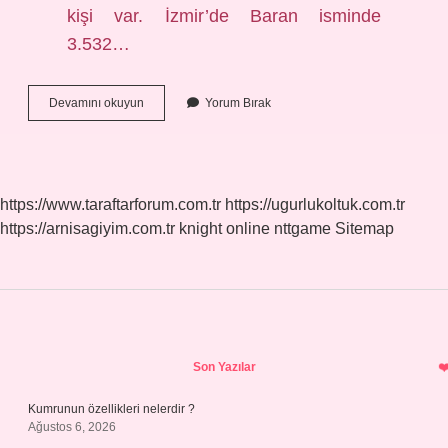
kişi var. İzmir’de Baran isminde
3.532…
Baran
Devamını okuyun
Yorum Bırak
Kürtçe
Bir
Isim
Mi
https://www.taraftarforum.com.tr
https://ugurlukoltuk.com.tr
https://arnisagiyim.com.tr
knight online
nttgame
Sitemap
Sidebar
Son Yazılar
Kumrunun özellikleri nelerdir ?
Ağustos 6, 2026