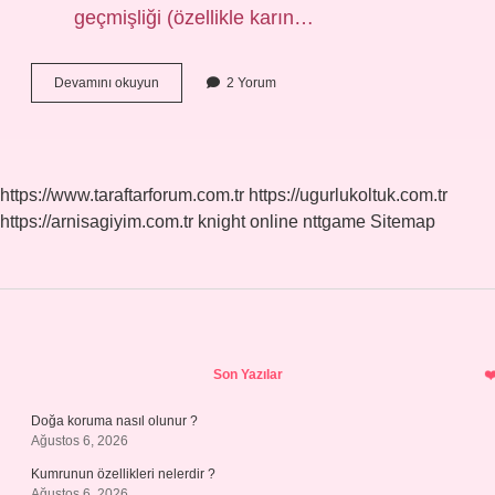
geçmişliği (özellikle karın…
Anjiyografi
Devamını okuyun
2 Yorum
Sonucu
Ne
Zaman
Çıkar
https://www.taraftarforum.com.tr
https://ugurlukoltuk.com.tr
https://arnisagiyim.com.tr
knight online
nttgame
Sitemap
Sidebar
Son Yazılar
Doğa koruma nasıl olunur ?
Ağustos 6, 2026
Kumrunun özellikleri nelerdir ?
Ağustos 6, 2026