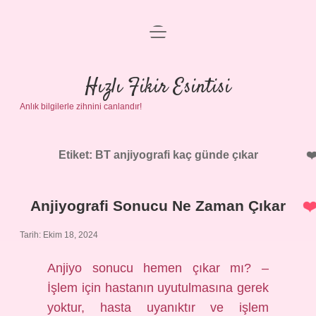
menüyü
Anasayfa
aç
Gizlilik Politikası
Hızlı Fikir Esintisi
Anlık bilgilerle zihnini canlandır!
Yasal Uyarı
Hakkımızda
Etiket:
BT anjiyografi kaç günde çıkar
Anjiyografi Sonucu Ne Zaman Çıkar
Tarih: Ekim 18, 2024
Anjiyo sonucu hemen çıkar mı? –
İşlem için hastanın uyutulmasına gerek
yoktur, hasta uyanıktır ve işlem