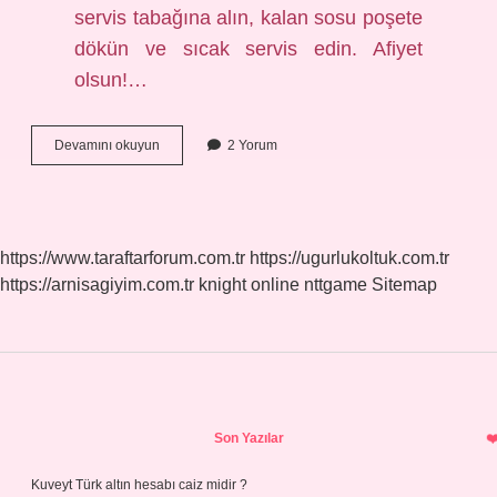
servis tabağına alın, kalan sosu poşete
dökün ve sıcak servis edin. Afiyet
olsun!…
Knorr
Devamını okuyun
2 Yorum
Et
Çeşnisi
Nasıl
Kullanılır
https://www.taraftarforum.com.tr
https://ugurlukoltuk.com.tr
https://arnisagiyim.com.tr
knight online
nttgame
Sitemap
Sidebar
Son Yazılar
Kuveyt Türk altın hesabı caiz midir ?