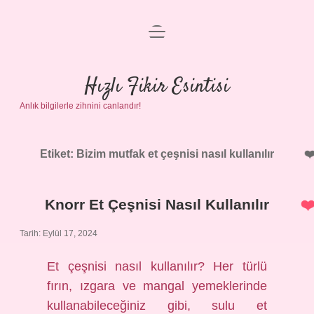
menüyü
Anasayfa
aç
Gizlilik Politikası
Hızlı Fikir Esintisi
Anlık bilgilerle zihnini canlandır!
Yasal Uyarı
Hakkımızda
Etiket:
Bizim mutfak et çeşnisi nasıl kullanılır
Knorr Et Çeşnisi Nasıl Kullanılır
Tarih: Eylül 17, 2024
Et çeşnisi nasıl kullanılır? Her türlü
fırın, ızgara ve mangal yemeklerinde
kullanabileceğiniz gibi, sulu et