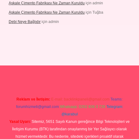
Aşkale Çimento Fabrikası Ne Zaman Kuruldu
için
admin
Aşkale Çimento Fabrikası Ne Zaman Kuruldu
için
Tuğba
Debi Neye Bağlıdır
için
admin
ergir.net
Reklam ve İletişim:
E-mail:
backlinkpaneli@gmail.com
Teams:
forumhizmeti@gmail.com
Whatsapp: 0262 606 0 726
Telegram:
@karabul
Yasal Uyarı:
Sitemiz, 5651 Sayılı Kanun gereğince Bilgi Teknolojileri ve
İletişim Kurumu (BTK) tarafından onaylanmış bir Yer Sağlayıcı olarak
hizmet vermektedir. Bu nedenle, sitedeki içerikleri proaktif olarak