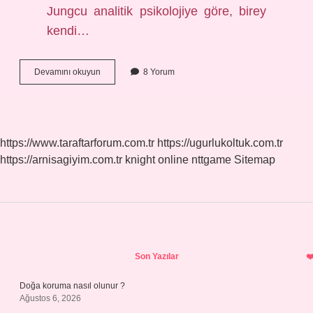
Jungcu analitik psikolojiye göre, birey
kendi…
Birey
Devamını okuyun
8 Yorum
Ne
Anlama
Gelir
https://www.taraftarforum.com.tr
https://ugurlukoltuk.com.tr
https://arnisagiyim.com.tr
knight online
nttgame
Sitemap
Sidebar
Son Yazılar
Doğa koruma nasıl olunur ?
Ağustos 6, 2026