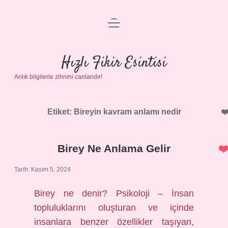
menüyü
Anasayfa
aç
Gizlilik Politikası
Hızlı Fikir Esintisi
Anlık bilgilerle zihnini canlandır!
Yasal Uyarı
Hakkımızda
Etiket:
Bireyin kavram anlamı nedir
Birey Ne Anlama Gelir
Tarih: Kasım 5, 2024
Birey ne denir? Psikoloji – İnsan
topluluklarını oluşturan ve içinde
insanlara benzer özellikler taşıyan,