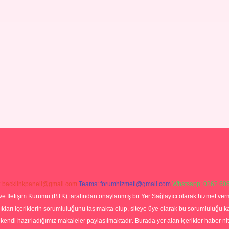
:
backlinkpaneli@gmail.com
Teams:
forumhizmeti@gmail.com
Whatsapp: 0262 606
ve İletişim Kurumu (BTK) tarafından onaylanmış bir Yer Sağlayıcı olarak hizmet verm
rı içeriklerin sorumluluğunu taşımakta olup, siteye üye olarak bu sorumluluğu kabul
a kendi hazırladığımız makaleler paylaşılmaktadır. Burada yer alan içerikler haber 