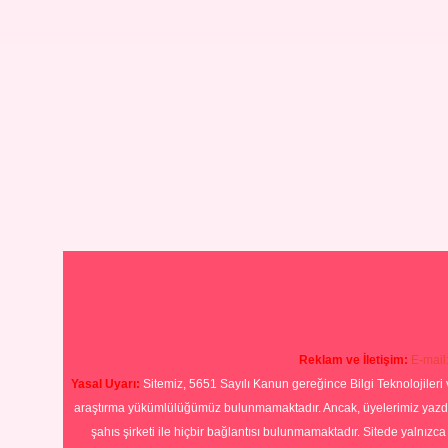
Reklam ve İletişim:
E-mail
Yasal Uyarı:
Sitemiz, 5651 Sayılı Kanun gereğince Bilgi Teknolojileri 
araştırma yükümlülüğümüz bulunmamaktadır. Ancak, üyelerimiz yazdıkla
şahıs şirketi ile hiçbir bağlantısı bulunmamaktadır. Sitede yalnızc