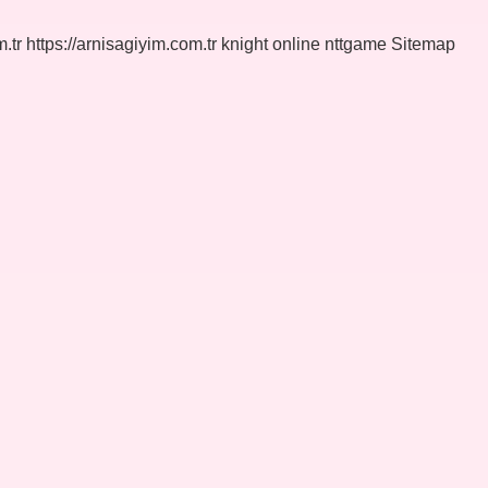
.tr
https://arnisagiyim.com.tr
knight online
nttgame
Sitemap