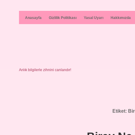
Anasayfa
Gizlilik Politikası
Yasal Uyarı
Hakkımızda
Anlık bilgilerle zihnini canlandır!
Etiket:
Bi