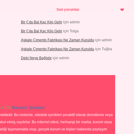
Son yorumlar
Bir Çıta Bal Kaç Kilo Gelir
için
admin
Bir Çıta Bal Kaç Kilo Gelir
için
Tolga
Aşkale Çimento Fabrikası Ne Zaman Kuruldu
için
admin
Aşkale Çimento Fabrikası Ne Zaman Kuruldu
için
Tuğba
Debi Neye Bağlıdır
için
admin
 0 726
Telegram: @karabul
ektedir. Bu nedenle, sitedeki içerikleri proaktif olarak denetleme veya
 etmiş sayılırlar. Bu internet sitesi, herhangi bir marka, kurum veya
niteliği taşımamakta olup, gerçek kurum ve kişiler hakkında paylaşım