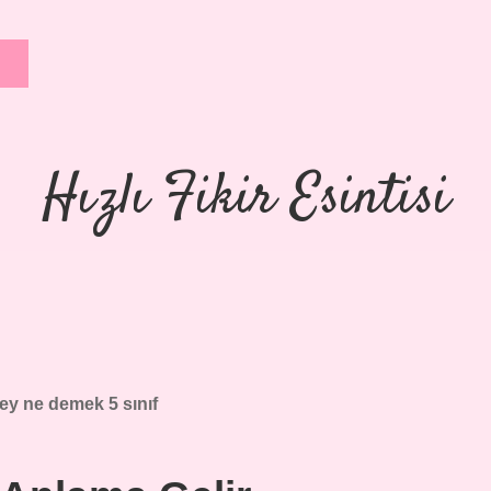
Hızlı Fikir Esintisi
rey ne demek 5 sınıf