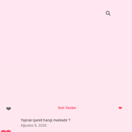
Sidebar
ilbet giriş
https://betexpergiris.casino/
betexpergir.net
Son Yazılar
Yaprak işareti hangi markadır ?
Ağustos 9, 2026