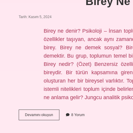
Birey Ne
Tarih: Kasım 5, 2024
Birey ne denir? Psikoloji – İnsan topl
özellikler taşıyan, ancak aynı zamand
birey. Birey ne demek sosyal? Bi
demektir. Bu grup, toplumun temel bir
Birey nedir? (Özet) Benzersiz özel
bireydir. Bir türün kapsamına giren
oluşturan her bir bireysel varlıktır. 
istemli nitelikleri toplum içinde belirl
ne anlama gelir? Jungcu analitik psik
Birey
Devamını okuyun
8 Yorum
Ne
Anlama
Gelir