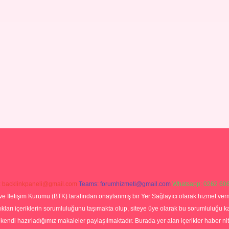
:
backlinkpaneli@gmail.com
Teams:
forumhizmeti@gmail.com
Whatsapp: 0262 606
ve İletişim Kurumu (BTK) tarafından onaylanmış bir Yer Sağlayıcı olarak hizmet verm
rı içeriklerin sorumluluğunu taşımakta olup, siteye üye olarak bu sorumluluğu kabul
a kendi hazırladığımız makaleler paylaşılmaktadır. Burada yer alan içerikler haber 