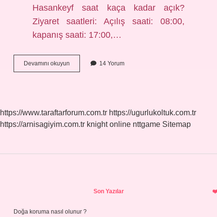
Hasankeyf saat kaça kadar açık?
Ziyaret saatleri: Açılış saati: 08:00,
kapanış saati: 17:00,…
Hasankeyfe
Devamını okuyun
14 Yorum
Ne
Zaman
Gidilir
https://www.taraftarforum.com.tr
https://ugurlukoltuk.com.tr
https://arnisagiyim.com.tr
knight online
nttgame
Sitemap
Sidebar
Son Yazılar
Doğa koruma nasıl olunur ?