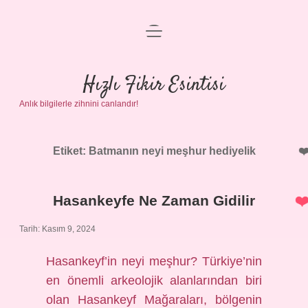
menüyü
Anasayfa
aç
Gizlilik Politikası
Hızlı Fikir Esintisi
Anlık bilgilerle zihnini canlandır!
Yasal Uyarı
Hakkımızda
Etiket:
Batmanın neyi meşhur hediyelik
Hasankeyfe Ne Zaman Gidilir
Tarih: Kasım 9, 2024
Hasankeyf’in neyi meşhur? Türkiye’nin
en önemli arkeolojik alanlarından biri
olan Hasankeyf Mağaraları, bölgenin