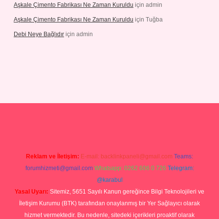
Aşkale Çimento Fabrikası Ne Zaman Kuruldu
için
admin
Aşkale Çimento Fabrikası Ne Zaman Kuruldu
için
Tuğba
Debi Neye Bağlıdır
için
admin
rgir.net
Reklam ve İletişim:
E-mail:
backlinkpaneli@gmail.com
Teams:
forumhizmeti@gmail.com
Whatsapp: 0262 606 0 726
Telegram:
@karabul
Yasal Uyarı:
Sitemiz, 5651 Sayılı Kanun gereğince Bilgi Teknolojileri ve
İletişim Kurumu (BTK) tarafından onaylanmış bir Yer Sağlayıcı olarak
hizmet vermektedir. Bu nedenle, sitedeki içerikleri proaktif olarak