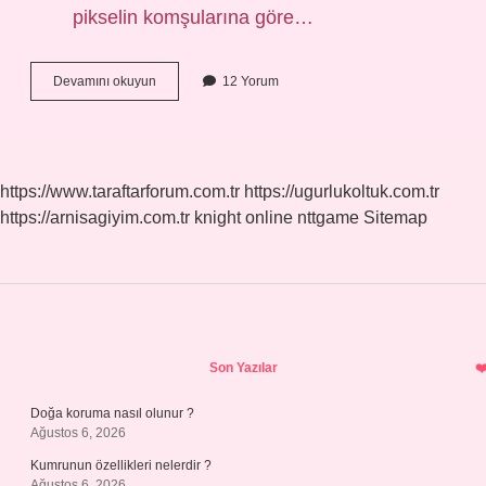
pikselin komşularına göre…
Bakı
Devamını okuyun
12 Yorum
Nedir
Örnek
https://www.taraftarforum.com.tr
https://ugurlukoltuk.com.tr
https://arnisagiyim.com.tr
knight online
nttgame
Sitemap
Sidebar
Son Yazılar
Doğa koruma nasıl olunur ?
Ağustos 6, 2026
Kumrunun özellikleri nelerdir ?
Ağustos 6, 2026