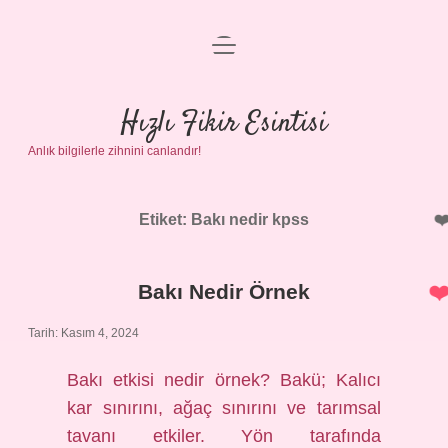
menüyü
Anasayfa
aç
Gizlilik Politikası
Hızlı Fikir Esintisi
Anlık bilgilerle zihnini canlandır!
Yasal Uyarı
Hakkımızda
Etiket:
Bakı nedir kpss
Bakı Nedir Örnek
Tarih: Kasım 4, 2024
Bakı etkisi nedir örnek? Bakü; Kalıcı
kar sınırını, ağaç sınırını ve tarımsal
tavanı etkiler. Yön tarafında