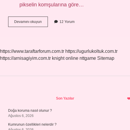
pikselin komşularına göre…
Bakı
Devamını okuyun
12 Yorum
Nedir
Örnek
https://www.taraftarforum.com.tr
https://ugurlukoltuk.com.tr
https://arnisagiyim.com.tr
knight online
nttgame
Sitemap
Sidebar
Son Yazılar
Doğa koruma nasıl olunur ?
Ağustos 6, 2026
Kumrunun özellikleri nelerdir ?
Ağustos 6, 2026