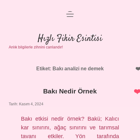
menüyü
Anasayfa
aç
Gizlilik Politikası
Hızlı Fikir Esintisi
Anlık bilgilerle zihnini canlandır!
Yasal Uyarı
Hakkımızda
Etiket:
Bakı analizi ne demek
Bakı Nedir Örnek
Tarih: Kasım 4, 2024
Bakı etkisi nedir örnek? Bakü; Kalıcı
kar sınırını, ağaç sınırını ve tarımsal
tavanı etkiler. Yön tarafında