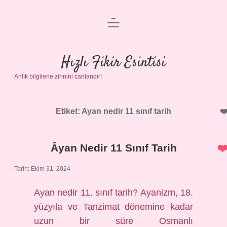
menüyü
Anasayfa
aç
Gizlilik Politikası
Hızlı Fikir Esintisi
Anlık bilgilerle zihnini canlandır!
Yasal Uyarı
Hakkımızda
Etiket:
Ayan nedir 11 sınıf tarih
Âyan Nedir 11 Sınıf Tarih
Tarih: Ekim 31, 2024
Ayan nedir 11. sınıf tarih? Ayanizm, 18.
yüzyıla ve Tanzimat dönemine kadar
uzun bir süre Osmanlı