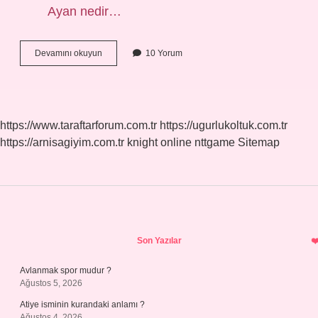
Ayan nedir…
Âyan
Devamını okuyun
10 Yorum
Nedir
11
Sınıf
Tarih
https://www.taraftarforum.com.tr
https://ugurlukoltuk.com.tr
https://arnisagiyim.com.tr
knight online
nttgame
Sitemap
Sidebar
Son Yazılar
Avlanmak spor mudur ?
Ağustos 5, 2026
Atiye isminin kurandaki anlamı ?
Ağustos 4, 2026