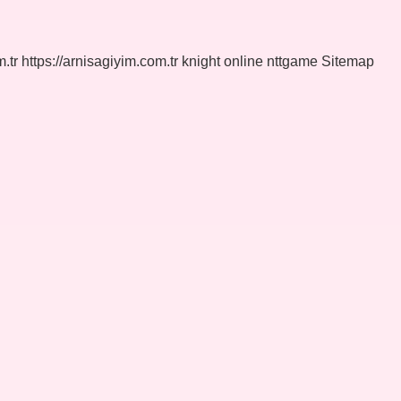
.tr
https://arnisagiyim.com.tr
knight online
nttgame
Sitemap