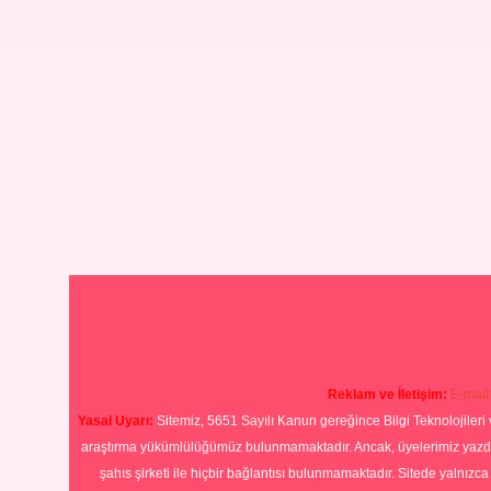
Reklam ve İletişim:
E-mail
Yasal Uyarı:
Sitemiz, 5651 Sayılı Kanun gereğince Bilgi Teknolojileri 
araştırma yükümlülüğümüz bulunmamaktadır. Ancak, üyelerimiz yazdıkla
şahıs şirketi ile hiçbir bağlantısı bulunmamaktadır. Sitede yalnızc