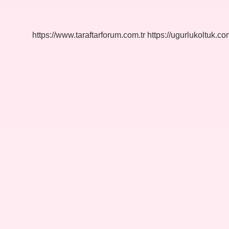
Divaniye
Ne
Demek
https://www.taraftarforum.com.tr
https://ugurlukoltuk.com