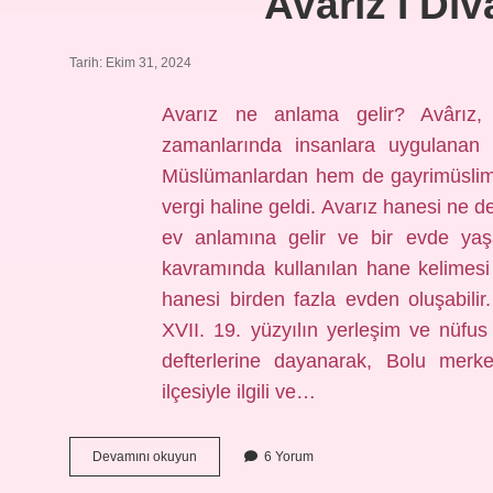
Avarız I Di
Tarih: Ekim 31, 2024
Avarız ne anlama gelir? Avârız,
zamanlarında insanlara uygulanan 
Müslümanlardan hem de gayrimüsliml
vergi haline geldi. Avarız hanesi ne
ev anlamına gelir ve bir evde yaşa
kavramında kullanılan hane kelimesi 
hanesi birden fazla evden oluşabilir.
XVII. 19. yüzyılın yerleşim ve nüfus 
defterlerine dayanarak, Bolu merke
ilçesiyle ilgili ve…
Avarız
Devamını okuyun
6 Yorum
I