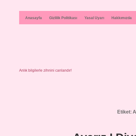
Anasayfa
Gizlilik Politikası
Yasal Uyarı
Hakkımızda
Anlık bilgilerle zihnini canlandır!
Etiket:
A