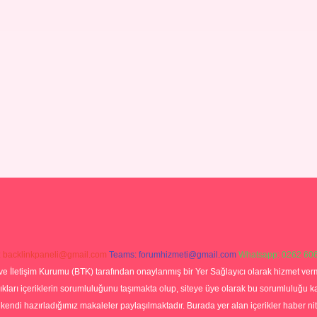
:
backlinkpaneli@gmail.com
Teams:
forumhizmeti@gmail.com
Whatsapp: 0262 606
ve İletişim Kurumu (BTK) tarafından onaylanmış bir Yer Sağlayıcı olarak hizmet verm
rı içeriklerin sorumluluğunu taşımakta olup, siteye üye olarak bu sorumluluğu kabul
a kendi hazırladığımız makaleler paylaşılmaktadır. Burada yer alan içerikler haber 