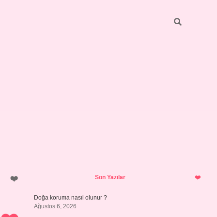
Sidebar
ilbet giriş
https://betexpergiris.casino/
betexpergir.net
Son Yazılar
Doğa koruma nasıl olunur ?
Ağustos 6, 2026