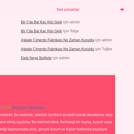
Son yorumlar
Bir Çıta Bal Kaç Kilo Gelir
için
admin
Bir Çıta Bal Kaç Kilo Gelir
için
Tolga
Aşkale Çimento Fabrikası Ne Zaman Kuruldu
için
admin
Aşkale Çimento Fabrikası Ne Zaman Kuruldu
için
Tuğba
Debi Neye Bağlıdır
için
admin
 0 726
Telegram: @karabul
ektedir. Bu nedenle, sitedeki içerikleri proaktif olarak denetleme veya
 etmiş sayılırlar. Bu internet sitesi, herhangi bir marka, kurum veya
niteliği taşımamakta olup, gerçek kurum ve kişiler hakkında paylaşım