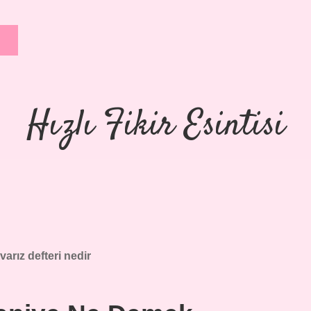
Hızlı Fikir Esintisi
varız defteri nedir