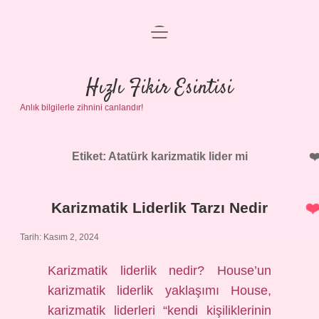
menüyü
Anasayfa
aç
Gizlilik Politikası
Hızlı Fikir Esintisi
Anlık bilgilerle zihnini canlandır!
Yasal Uyarı
Hakkımızda
Etiket:
Atatürk karizmatik lider mi
Karizmatik Liderlik Tarzı Nedir
Tarih: Kasım 2, 2024
Karizmatik liderlik nedir? House’un
karizmatik liderlik yaklaşımı House,
karizmatik liderleri “kendi kişiliklerinin