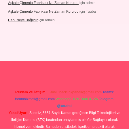
Aşkale Çimento Fabrikası Ne Zaman Kuruldu
için
admin
Aşkale Çimento Fabrikası Ne Zaman Kuruldu
için
Tuğba
Debi Neye Bağlıdır
için
admin
rgir.net
Reklam ve İletişim:
E-mail:
backlinkpaneli@gmail.com
Teams:
forumhizmeti@gmail.com
Whatsapp: 0262 606 0 726
Telegram:
@karabul
Yasal Uyarı:
Sitemiz, 5651 Sayılı Kanun gereğince Bilgi Teknolojileri ve
İletişim Kurumu (BTK) tarafından onaylanmış bir Yer Sağlayıcı olarak
hizmet vermektedir. Bu nedenle, sitedeki içerikleri proaktif olarak