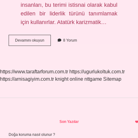
insanları, bu terimi istisnai olarak kabul
edilen bir liderlik türünü tanımlamak
için kullanırlar. Atatürk karizmatik…
Karizmatik
Devamını okuyun
8 Yorum
Liderlik
Tarzı
Nedir
https://www.taraftarforum.com.tr
https://ugurlukoltuk.com.tr
https://arnisagiyim.com.tr
knight online
nttgame
Sitemap
Sidebar
Son Yazılar
Doğa koruma nasıl olunur ?