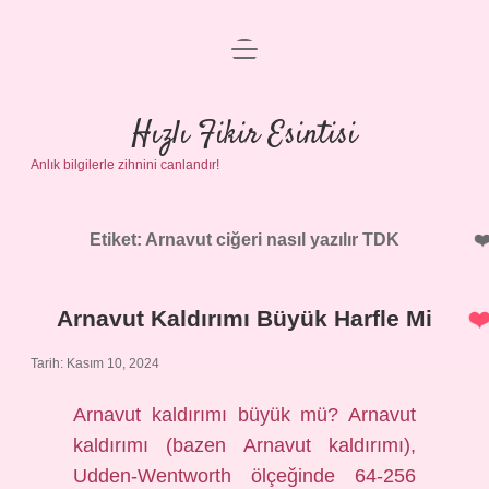
menüyü
Anasayfa
aç
Gizlilik Politikası
Hızlı Fikir Esintisi
Anlık bilgilerle zihnini canlandır!
Yasal Uyarı
Hakkımızda
Etiket:
Arnavut ciğeri nasıl yazılır TDK
Arnavut Kaldırımı Büyük Harfle Mi
Tarih: Kasım 10, 2024
Arnavut kaldırımı büyük mü? Arnavut
kaldırımı (bazen Arnavut kaldırımı),
Udden-Wentworth ölçeğinde 64-256