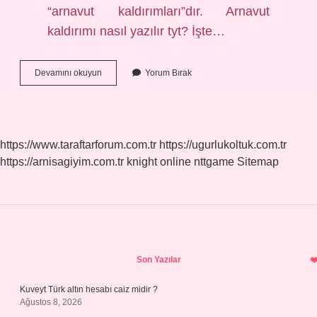
“arnavut kaldırımları”dır. Arnavut
kaldırımı nasıl yazılır tyt? İşte…
Arnavut
Devamını okuyun
Yorum Bırak
Kaldırımı
Büyük
Harfle
Mi
https://www.taraftarforum.com.tr
https://ugurlukoltuk.com.tr
https://arnisagiyim.com.tr
knight online
nttgame
Sitemap
Sidebar
Son Yazılar
Kuveyt Türk altın hesabı caiz midir ?
Ağustos 8, 2026