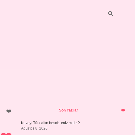
Sidebar
ilbet giriş
https://betexpergiris.casino/
betexpergir.net
Son Yazılar
Kuveyt Türk altın hesabı caiz midir ?
Ağustos 8, 2026