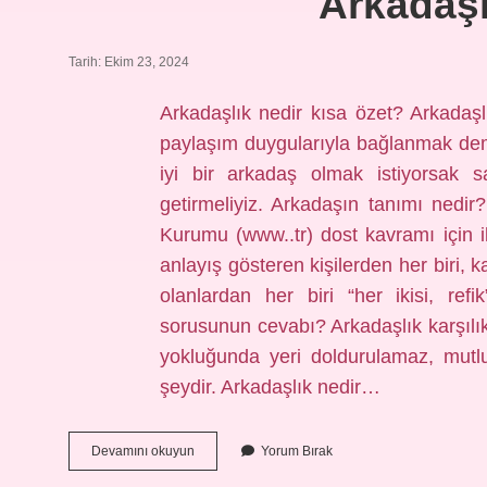
Arkadaşl
Tarih: Ekim 23, 2024
Arkadaşlık nedir kısa özet? Arkadaşl
paylaşım duygularıyla bağlanmak dem
iyi bir arkadaş olmak istiyorsak sa
getirmeliyiz. Arkadaşın tanımı nedi
Kurumu (www..tr) dost kavramı için ik
anlayış gösteren kişilerden her biri, k
olanlardan her biri “her ikisi, ref
sorusunun cevabı? Arkadaşlık karşılı
yokluğunda yeri doldurulamaz, mutl
şeydir. Arkadaşlık nedir…
Arkadaşlık
Devamını okuyun
Yorum Bırak
Nedir