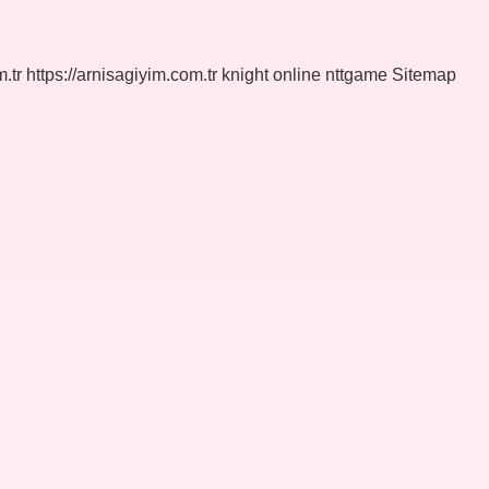
.tr
https://arnisagiyim.com.tr
knight online
nttgame
Sitemap