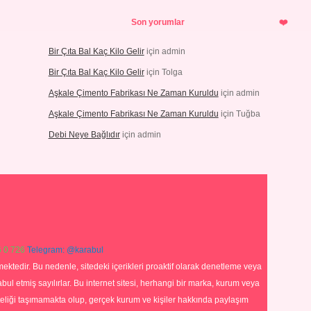
Son yorumlar
Bir Çıta Bal Kaç Kilo Gelir
için
admin
Bir Çıta Bal Kaç Kilo Gelir
için
Tolga
Aşkale Çimento Fabrikası Ne Zaman Kuruldu
için
admin
Aşkale Çimento Fabrikası Ne Zaman Kuruldu
için
Tuğba
Debi Neye Bağlıdır
için
admin
 0 726
Telegram: @karabul
ektedir. Bu nedenle, sitedeki içerikleri proaktif olarak denetleme veya
 etmiş sayılırlar. Bu internet sitesi, herhangi bir marka, kurum veya
niteliği taşımamakta olup, gerçek kurum ve kişiler hakkında paylaşım