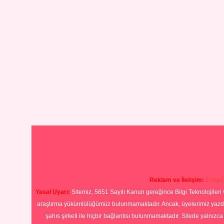
Reklam ve İletişim:
E-mail
Yasal Uyarı:
Sitemiz, 5651 Sayılı Kanun gereğince Bilgi Teknolojileri 
araştırma yükümlülüğümüz bulunmamaktadır. Ancak, üyelerimiz yazdıkla
şahıs şirketi ile hiçbir bağlantısı bulunmamaktadır. Sitede yalnızc