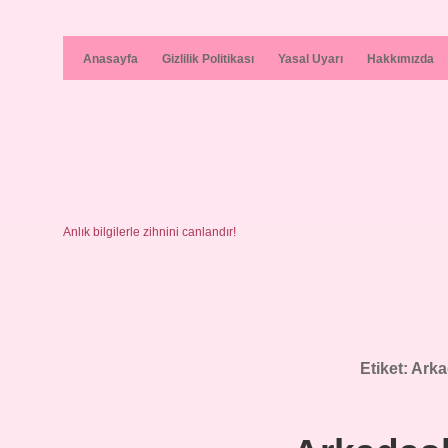
Anasayfa
Gizlilik Politikası
Yasal Uyarı
Hakkımızda
Anlık bilgilerle zihnini canlandır!
Etiket:
Arka