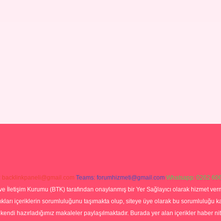
:
backlinkpaneli@gmail.com
Teams:
forumhizmeti@gmail.com
Whatsapp: 0262 606
ve İletişim Kurumu (BTK) tarafından onaylanmış bir Yer Sağlayıcı olarak hizmet verm
rı içeriklerin sorumluluğunu taşımakta olup, siteye üye olarak bu sorumluluğu kabul
a kendi hazırladığımız makaleler paylaşılmaktadır. Burada yer alan içerikler haber 