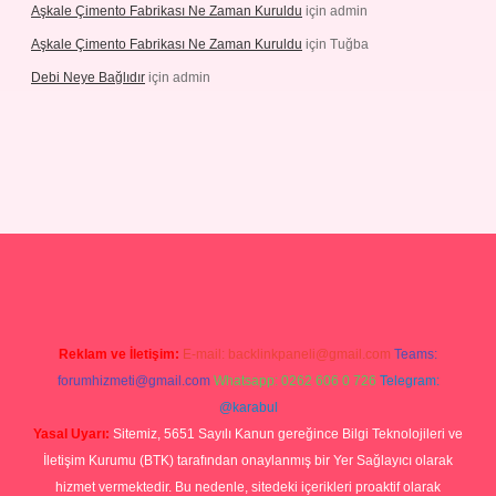
Aşkale Çimento Fabrikası Ne Zaman Kuruldu
için
admin
Aşkale Çimento Fabrikası Ne Zaman Kuruldu
için
Tuğba
Debi Neye Bağlıdır
için
admin
rgir.net
Reklam ve İletişim:
E-mail:
backlinkpaneli@gmail.com
Teams:
forumhizmeti@gmail.com
Whatsapp: 0262 606 0 726
Telegram:
@karabul
Yasal Uyarı:
Sitemiz, 5651 Sayılı Kanun gereğince Bilgi Teknolojileri ve
İletişim Kurumu (BTK) tarafından onaylanmış bir Yer Sağlayıcı olarak
hizmet vermektedir. Bu nedenle, sitedeki içerikleri proaktif olarak