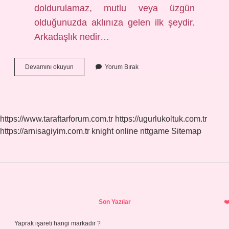
doldurulamaz, mutlu veya üzgün
olduğunuzda aklınıza gelen ilk şeydir.
Arkadaşlık nedir…
Arkadaşlık
Devamını okuyun
Yorum Bırak
Nedir
Lise
https://www.taraftarforum.com.tr
https://ugurlukoltuk.com.tr
https://arnisagiyim.com.tr
knight online
nttgame
Sitemap
Sidebar
Son Yazılar
Yaprak işareti hangi markadır ?