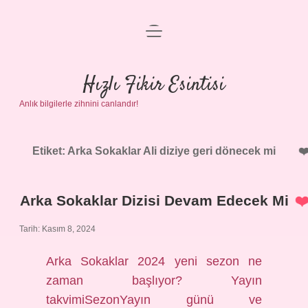
menüyü
Anasayfa
aç
Gizlilik Politikası
Hızlı Fikir Esintisi
Anlık bilgilerle zihnini canlandır!
Yasal Uyarı
Hakkımızda
Etiket:
Arka Sokaklar Ali diziye geri dönecek mi
Arka Sokaklar Dizisi Devam Edecek Mi
Tarih: Kasım 8, 2024
Arka Sokaklar 2024 yeni sezon ne
zaman başlıyor? Yayın
takvimiSezonYayın günü ve