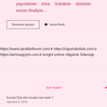
yayınlanan Arka Sokaklar dizisinin
sezon finaliyle…
Arka
Devamını okuyun
Yorum Bırak
Sokaklar
Dizisi
Devam
Edecek
Mi
https://www.taraftarforum.com.tr
https://ugurlukoltuk.com.tr
https://arnisagiyim.com.tr
knight online
nttgame
Sitemap
Sidebar
Son Yazılar
Kuveyt Türk altın hesabı caiz midir ?
Ağustos 8, 2026