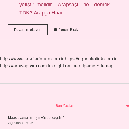
yetiştirilmelidir. Arapsaçı ne demek
TDK? Arapça Haar…
Arap
Devamını okuyun
Yorum Bırak
Saçı
Ne
Anlama
Gelir
https://www.taraftarforum.com.tr
https://ugurlukoltuk.com.tr
https://arnisagiyim.com.tr
knight online
nttgame
Sitemap
Sidebar
Son Yazılar
Maaş avansı maaşın yüzde kaçıdır ?
Ağustos 7, 2026