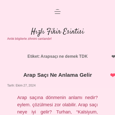
menüyü
Anasayfa
aç
Gizlilik Politikası
Hızlı Fikir Esintisi
Anlık bilgilerle zihnini canlandır!
Yasal Uyarı
Hakkımızda
Etiket:
Arapsaçı ne demek TDK
Arap Saçı Ne Anlama Gelir
Tarih: Ekim 27, 2024
Arap saçına dönmenin anlamı nedir?
eylem. çözülmesi zor olabilir. Arap saçı
neye iyi gelir? Turhan, “Kalsiyum,