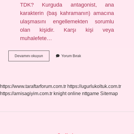
TDK? Kurguda antagonist, ana
karakterin (baş kahramanın) amacına
ulaşmasını engellemekten sorumlu
olan kişidir. Karşı kişi veya
muhalefete…
Antagonizma
Devamını okuyun
Yorum Bırak
Ne
Demek
https://www.taraftarforum.com.tr
https://ugurlukoltuk.com.tr
https://arnisagiyim.com.tr
knight online
nttgame
Sitemap
Sidebar