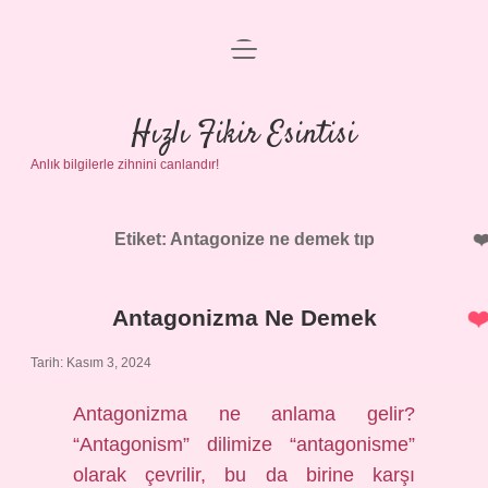
menüyü
Anasayfa
aç
Gizlilik Politikası
Hızlı Fikir Esintisi
Anlık bilgilerle zihnini canlandır!
Yasal Uyarı
Hakkımızda
Etiket:
Antagonize ne demek tıp
Antagonizma Ne Demek
Tarih: Kasım 3, 2024
Antagonizma ne anlama gelir?
“Antagonism” dilimize “antagonisme”
olarak çevrilir, bu da birine karşı