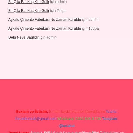
Bir Çıta Bal Kaç Kilo Gelir
için
admin
Bir Çıta Bal Kaç Kilo Gelir
için
Tolga
Aşkale Çimento Fabrikası Ne Zaman Kuruldu
için
admin
Aşkale Çimento Fabrikası Ne Zaman Kuruldu
için
Tuğba
Debi Neye Bağlıdır
için
admin
rgir.net
Reklam ve İletişim:
E-mail:
backlinkpaneli@gmail.com
Teams:
forumhizmeti@gmail.com
Whatsapp: 0262 606 0 726
Telegram:
@karabul