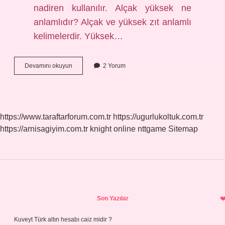
nadiren kullanılır. Alçak yüksek ne
anlamlıdır? Alçak ve yüksek zıt anlamlı
kelimelerdir. Yüksek…
Alçak
Devamını okuyun
2 Yorum
Yüksek
Eş
Anlamlı
Mı
https://www.taraftarforum.com.tr
https://ugurlukoltuk.com.tr
https://arnisagiyim.com.tr
knight online
nttgame
Sitemap
Sidebar
Son Yazılar
Kuveyt Türk altın hesabı caiz midir ?