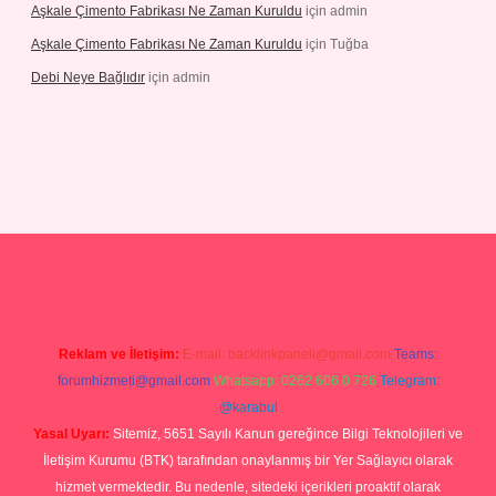
Aşkale Çimento Fabrikası Ne Zaman Kuruldu
için
admin
Aşkale Çimento Fabrikası Ne Zaman Kuruldu
için
Tuğba
Debi Neye Bağlıdır
için
admin
rgir.net
Reklam ve İletişim:
E-mail:
backlinkpaneli@gmail.com
Teams:
forumhizmeti@gmail.com
Whatsapp: 0262 606 0 726
Telegram:
@karabul
Yasal Uyarı:
Sitemiz, 5651 Sayılı Kanun gereğince Bilgi Teknolojileri ve
İletişim Kurumu (BTK) tarafından onaylanmış bir Yer Sağlayıcı olarak
hizmet vermektedir. Bu nedenle, sitedeki içerikleri proaktif olarak