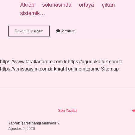
Akrep sokmasında ortaya çıkan
sistemik…
Akrebin
Devamını okuyun
2 Yorum
Isırdığı
Yer
Nasıl
Olur
https://www.taraftarforum.com.tr
https://ugurlukoltuk.com.tr
https://arnisagiyim.com.tr
knight online
nttgame
Sitemap
Sidebar
Son Yazılar
Yaprak işareti hangi markadır ?
Ağustos 9, 2026