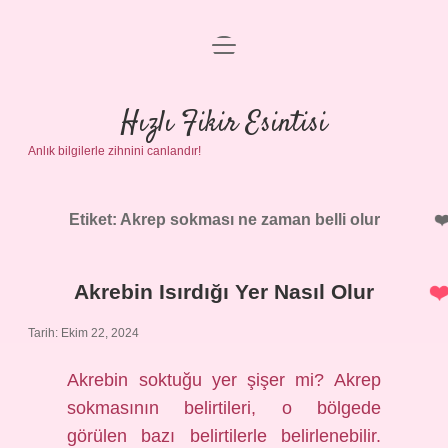
menüyü
Anasayfa
aç
Gizlilik Politikası
Hızlı Fikir Esintisi
Anlık bilgilerle zihnini canlandır!
Yasal Uyarı
Hakkımızda
Etiket:
Akrep sokması ne zaman belli olur
Akrebin Isırdığı Yer Nasıl Olur
Tarih: Ekim 22, 2024
Akrebin soktuğu yer şişer mi? Akrep
sokmasının belirtileri, o bölgede
görülen bazı belirtilerle belirlenebilir.