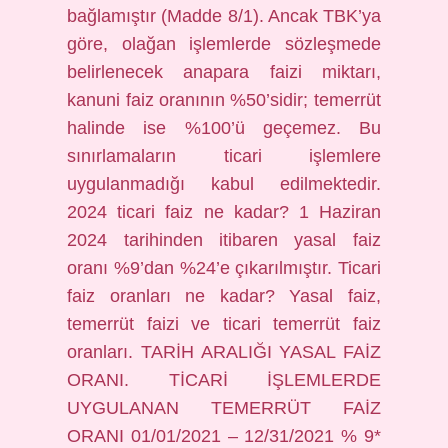
bağlamıştır (Madde 8/1). Ancak TBK’ya
göre, olağan işlemlerde sözleşmede
belirlenecek anapara faizi miktarı,
kanuni faiz oranının %50’sidir; temerrüt
halinde ise %100’ü geçemez. Bu
sınırlamaların ticari işlemlere
uygulanmadığı kabul edilmektedir.
2024 ticari faiz ne kadar? 1 Haziran
2024 tarihinden itibaren yasal faiz
oranı %9’dan %24’e çıkarılmıştır. Ticari
faiz oranları ne kadar? Yasal faiz,
temerrüt faizi ve ticari temerrüt faiz
oranları. TARİH ARALIĞI YASAL FAİZ
ORANI. TİCARİ İŞLEMLERDE
UYGULANAN TEMERRÜT FAİZ
ORANI 01/01/2021 – 12/31/2021 % 9*