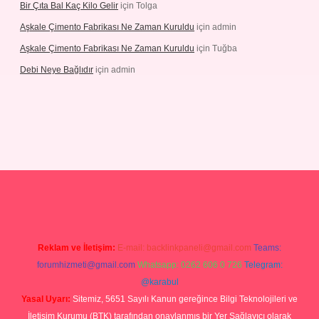
Bir Çıta Bal Kaç Kilo Gelir
için
Tolga
Aşkale Çimento Fabrikası Ne Zaman Kuruldu
için
admin
Aşkale Çimento Fabrikası Ne Zaman Kuruldu
için
Tuğba
Debi Neye Bağlıdır
için
admin
rgir.net
Reklam ve İletişim:
E-mail:
backlinkpaneli@gmail.com
Teams:
forumhizmeti@gmail.com
Whatsapp: 0262 606 0 726
Telegram:
@karabul
Yasal Uyarı:
Sitemiz, 5651 Sayılı Kanun gereğince Bilgi Teknolojileri ve
İletişim Kurumu (BTK) tarafından onaylanmış bir Yer Sağlayıcı olarak