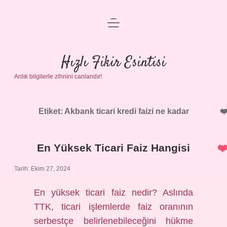
menüyü
Anasayfa
aç
Gizlilik Politikası
Hızlı Fikir Esintisi
Anlık bilgilerle zihnini canlandır!
Yasal Uyarı
Hakkımızda
Etiket:
Akbank ticari kredi faizi ne kadar
En Yüksek Ticari Faiz Hangisi
Tarih: Ekim 27, 2024
En yüksek ticari faiz nedir? Aslında
TTK, ticari işlemlerde faiz oranının
serbestçe belirlenebileceğini hükme