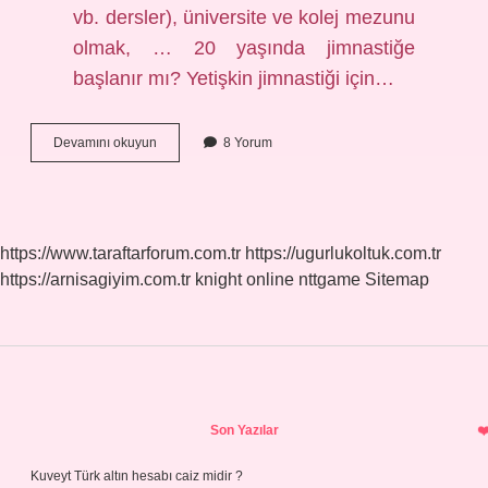
vb. dersler), üniversite ve kolej mezunu
olmak, … 20 yaşında jimnastiğe
başlanır mı? Yetişkin jimnastiği için…
Jimnastiği
Devamını okuyun
8 Yorum
Kimler
Yapabilir
https://www.taraftarforum.com.tr
https://ugurlukoltuk.com.tr
https://arnisagiyim.com.tr
knight online
nttgame
Sitemap
Sidebar
Son Yazılar
Kuveyt Türk altın hesabı caiz midir ?