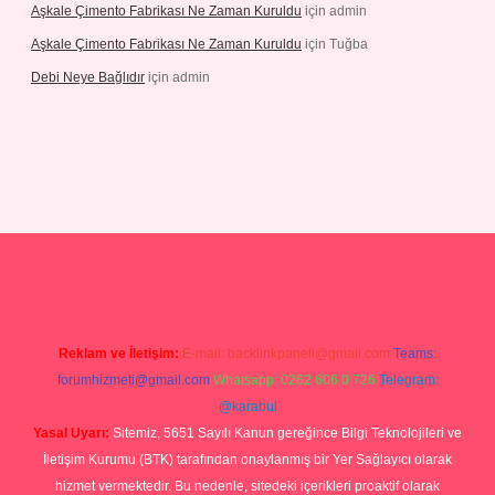
Aşkale Çimento Fabrikası Ne Zaman Kuruldu
için
admin
Aşkale Çimento Fabrikası Ne Zaman Kuruldu
için
Tuğba
Debi Neye Bağlıdır
için
admin
rgir.net
Reklam ve İletişim:
E-mail:
backlinkpaneli@gmail.com
Teams:
forumhizmeti@gmail.com
Whatsapp: 0262 606 0 726
Telegram:
@karabul
Yasal Uyarı:
Sitemiz, 5651 Sayılı Kanun gereğince Bilgi Teknolojileri ve
İletişim Kurumu (BTK) tarafından onaylanmış bir Yer Sağlayıcı olarak
hizmet vermektedir. Bu nedenle, sitedeki içerikleri proaktif olarak