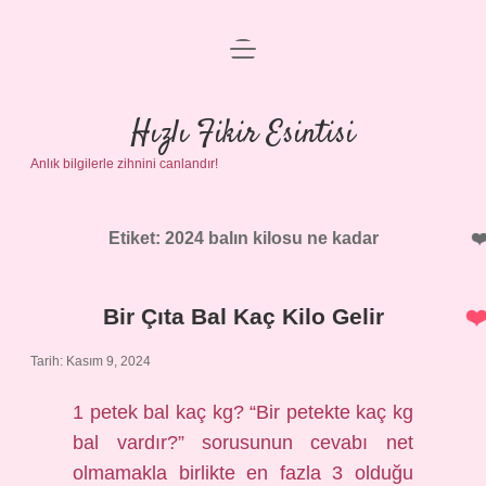
menüyü
Anasayfa
aç
Gizlilik Politikası
Hızlı Fikir Esintisi
Anlık bilgilerle zihnini canlandır!
Yasal Uyarı
Hakkımızda
Etiket:
2024 balın kilosu ne kadar
Bir Çıta Bal Kaç Kilo Gelir
Tarih: Kasım 9, 2024
1 petek bal kaç kg? “Bir petekte kaç kg
bal vardır?” sorusunun cevabı net
olmamakla birlikte en fazla 3 olduğu