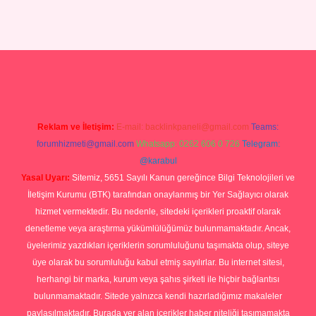
rgir.net
Reklam ve İletişim:
E-mail:
backlinkpaneli@gmail.com
Teams:
forumhizmeti@gmail.com
Whatsapp: 0262 606 0 726
Telegram:
@karabul
Yasal Uyarı:
Sitemiz, 5651 Sayılı Kanun gereğince Bilgi Teknolojileri ve
İletişim Kurumu (BTK) tarafından onaylanmış bir Yer Sağlayıcı olarak
hizmet vermektedir. Bu nedenle, sitedeki içerikleri proaktif olarak
denetleme veya araştırma yükümlülüğümüz bulunmamaktadır. Ancak,
üyelerimiz yazdıkları içeriklerin sorumluluğunu taşımakta olup, siteye
üye olarak bu sorumluluğu kabul etmiş sayılırlar. Bu internet sitesi,
herhangi bir marka, kurum veya şahıs şirketi ile hiçbir bağlantısı
bulunmamaktadır. Sitede yalnızca kendi hazırladığımız makaleler
paylaşılmaktadır. Burada yer alan içerikler haber niteliği taşımamakta